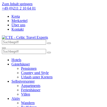
Zum Inhalt springen
+49 (0)211 2 10 64 01
Kreta
Merkzettel
Über uns
Kontakt
Hotels
Gästehäuser
Pensionen
Country und Style
Urlaub unter Kretern
Selbstversorger
Appartments
Ferienhäuser
Villen
Aktiv
Wandern