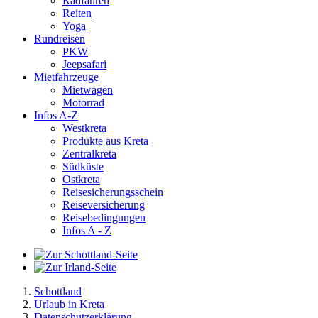
Radfahren
Reiten
Yoga
Rundreisen
PKW
Jeepsafari
Mietfahrzeuge
Mietwagen
Motorrad
Infos A-Z
Westkreta
Produkte aus Kreta
Zentralkreta
Südküste
Ostkreta
Reisesicherungsschein
Reiseversicherung
Reisebedingungen
Infos A - Z
Schottland
Urlaub in Kreta
Datenschutzerklärung